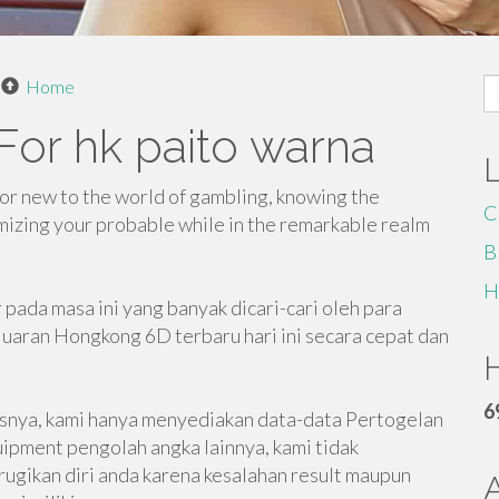
S
Home
fo
or hk paito warna
or new to the world of gambling, knowing the
C
mizing your probable while in the remarkable realm
B
H
ada masa ini yang banyak dicari-cari oleh para
luaran Hongkong 6D terbaru hari ini secara cepat dan
H
6
isnya, kami hanya menyediakan data-data Pertogelan
ipment pengolah angka lainnya, kami tidak
ugikan diri anda karena kesalahan result maupun