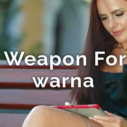
 Weapon For
warna