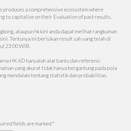
lts produces a comprehensive ecosystem where
g to capitalize on their Evaluation of past results.
gkong, ataupun hk kini anda dapat melihat rangkuman
ni. Tentunya ini berisikan result sah yang telah di
kul 23:00 WIB.
rna HK 6D hanyalah alat bantu dan referensi
mainan yang akurat tidak hanya bergantung pada pola
g mendalam tentang statistik dan probabilitas.
ired fields are marked
*