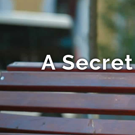
A Secret