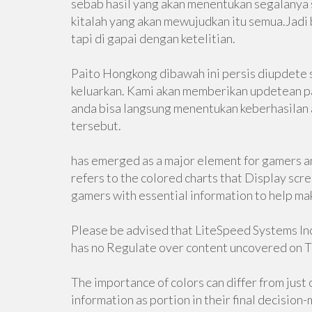
sebab hasil yang akan menentukan segalanya
kitalah yang akan mewujudkan itu semua.Jadi
tapi di gapai dengan ketelitian.
Paito Hongkong dibawah ini persis diupdete 
keluarkan. Kami akan memberikan updetean 
anda bisa langsung menentukan keberhasila
tersebut.
has emerged as a major element for gamers a
refers to the colored charts that Display scr
gamers with essential information to help m
Please be advised that LiteSpeed Systems Inc.
has no Regulate over content uncovered on Th
The importance of colors can differ from just o
information as portion in their final decision-